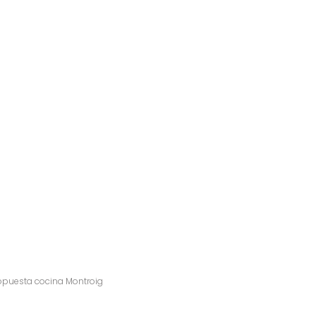
Propuesta cocin
opuesta cocina Montroig