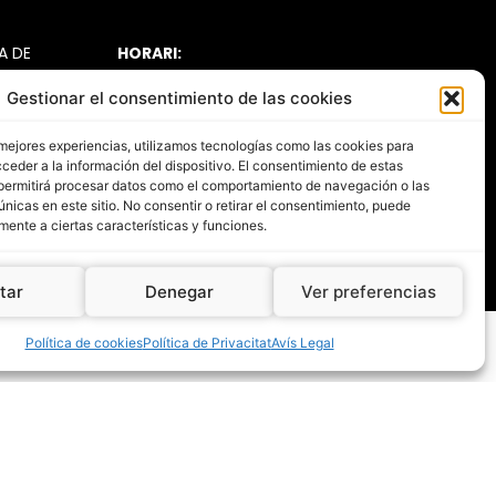
A DE
HORARI:
S
Obert de
Gestionar el consentimiento de las cookies
dilluns a
A DE
divendres
:
ITAT
15:00 a 19:30 h
 mejores experiencias, utilizamos tecnologías como las cookies para
LEGAL
ceder a la información del dispositivo. El consentimiento de estas
permitirá procesar datos como el comportamiento de navegación o las
BILITAT
únicas en este sitio. No consentir o retirar el consentimiento, puede
mente a ciertas características y funciones.
tar
Denegar
Ver preferencias
Política de cookies
Política de Privacitat
Avís Legal
ramació
Nimia Comunicació