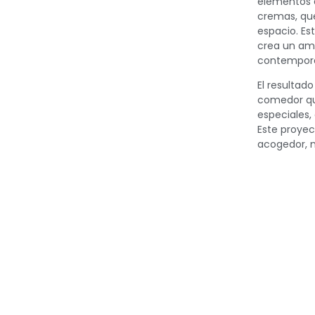
elementos e
cremas, que
espacio. Es
crea un am
contempor
El resultad
comedor qu
especiales, 
Este proyec
acogedor, 