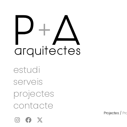
estudi
serveis
projectes
contacte
Projectes /
Pr