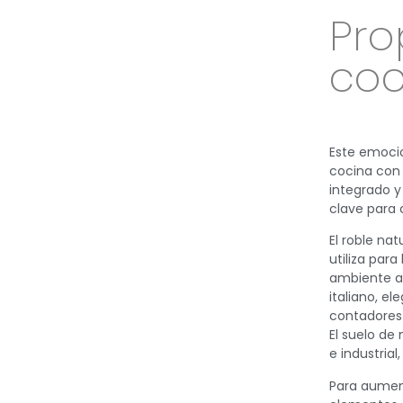
Pro
coc
Este emoci
cocina con 
integrado y
clave para 
El roble nat
utiliza par
ambiente ac
italiano, e
contadores 
El suelo d
e industrial
Para aument