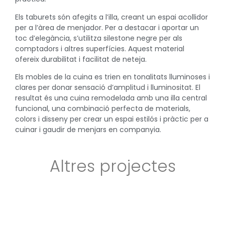
Els taburets són afegits a l’illa, creant un espai acollidor
per a l’àrea de menjador. Per a destacar i aportar un
toc d’elegància, s’utilitza silestone negre per als
comptadors i altres superfícies. Aquest material
ofereix durabilitat i facilitat de neteja.
Els mobles de la cuina es trien en tonalitats lluminoses i
clares per donar sensació d’amplitud i lluminositat. El
resultat és una cuina remodelada amb una illa central
funcional, una combinació perfecta de materials,
colors i disseny per crear un espai estilós i pràctic per a
cuinar i gaudir de menjars en companyia.
Altres projectes
Habitatge M+G
Policia portuària
Salou
Tarragona